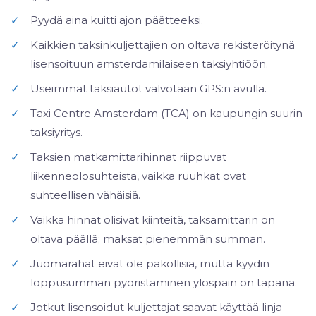
✓
Pyydä aina kuitti ajon päätteeksi.
✓
Kaikkien taksinkuljettajien on oltava rekisteröitynä
lisensoituun amsterdamilaiseen taksiyhtiöön.
✓
Useimmat taksiautot valvotaan GPS:n avulla.
✓
Taxi Centre Amsterdam (TCA) on kaupungin suurin
taksiyritys.
✓
Taksien matkamittarihinnat riippuvat
liikenneolosuhteista, vaikka ruuhkat ovat
suhteellisen vähäisiä.
✓
Vaikka hinnat olisivat kiinteitä, taksamittarin on
oltava päällä; maksat pienemmän summan.
✓
Juomarahat eivät ole pakollisia, mutta kyydin
loppusumman pyöristäminen ylöspäin on tapana.
✓
Jotkut lisensoidut kuljettajat saavat käyttää linja-