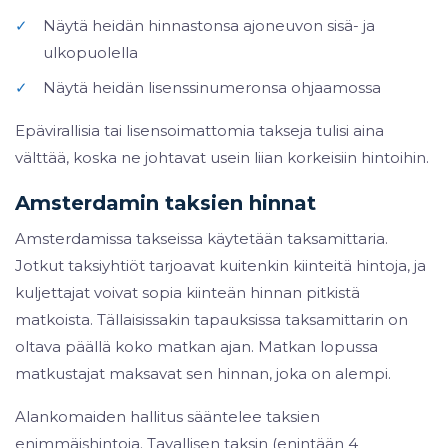
✓
Näytä heidän hinnastonsa ajoneuvon sisä- ja
ulkopuolella
✓
Näytä heidän lisenssinumeronsa ohjaamossa
Epävirallisia tai lisensoimattomia takseja tulisi aina
välttää, koska ne johtavat usein liian korkeisiin hintoihin.
Amsterdamin taksien hinnat
Amsterdamissa takseissa käytetään taksamittaria.
Jotkut taksiyhtiöt tarjoavat kuitenkin kiinteitä hintoja, ja
kuljettajat voivat sopia kiinteän hinnan pitkistä
matkoista. Tällaisissakin tapauksissa taksamittarin on
oltava päällä koko matkan ajan. Matkan lopussa
matkustajat maksavat sen hinnan, joka on alempi.
Alankomaiden hallitus sääntelee taksien
enimmäishintoja. Tavallisen taksin (enintään 4