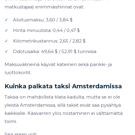
matkustajaa) enimmäishinnat ovat:
✓
Aloitusmaksu: 3,60 / 3,84 $
✓
Hinta minuutista: 0,44 / 0,47 $
✓
Kilometrikustannus: 2,65 / 2,82 $
✓
Odotusaika: 49,64 $ / 52,91 $ tunnissa
Maksuvälineinä käyvät käteinen sekä pankki- ja
luottokortit.
Kuinka palkata taksi Amsterdamissa
Taksia on mahdollista tilata kadulta, mutta se ei ole
yleistä Amsterdamissa, sillä taksit eivät saa pysähtyä
kaikkialle. Käsivarren ylös nostaminen ei välttämättä
toimi.
Sen sijaan voit: