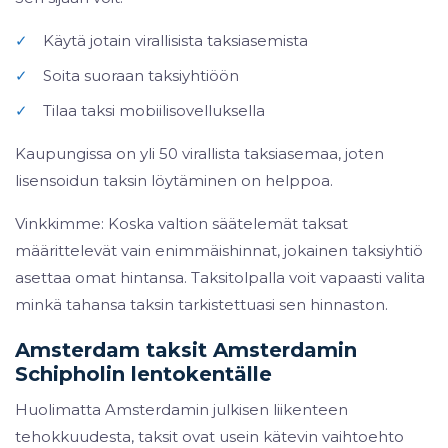
✓
Käytä jotain virallisista taksiasemista
✓
Soita suoraan taksiyhtiöön
✓
Tilaa taksi mobiilisovelluksella
Kaupungissa on yli 50 virallista taksiasemaa, joten
lisensoidun taksin löytäminen on helppoa.
Vinkkimme: Koska valtion säätelemät taksat
määrittelevät vain enimmäishinnat, jokainen taksiyhtiö
asettaa omat hintansa. Taksitolpalla voit vapaasti valita
minkä tahansa taksin tarkistettuasi sen hinnaston.
Amsterdam taksit Amsterdamin
Schipholin lentokentälle
Huolimatta Amsterdamin julkisen liikenteen
tehokkuudesta, taksit ovat usein kätevin vaihtoehto