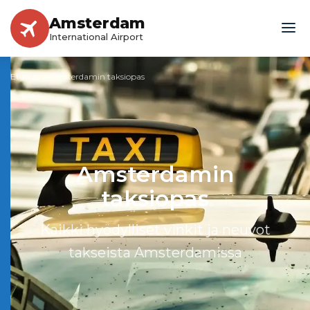
Amsterdam
International Airport
Etusivu
»
Amsterdamin taksiopas
Amsterdamin
taksiopas
Kaikki hyödylliset vinkit ja neuvot
takseista Amsterdamissa