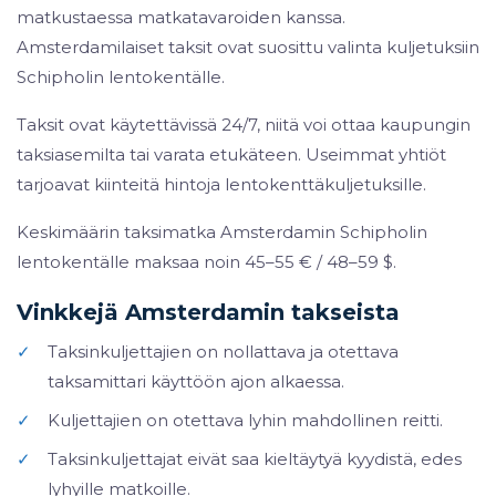
matkustaessa matkatavaroiden kanssa.
Amsterdamilaiset taksit ovat suosittu valinta kuljetuksiin
Schipholin lentokentälle.
Taksit ovat käytettävissä 24/7, niitä voi ottaa kaupungin
taksiasemilta tai varata etukäteen. Useimmat yhtiöt
tarjoavat kiinteitä hintoja lentokenttäkuljetuksille.
Keskimäärin taksimatka Amsterdamin Schipholin
lentokentälle maksaa noin 45–55 € / 48–59 $.
Vinkkejä Amsterdamin takseista
✓
Taksinkuljettajien on nollattava ja otettava
taksamittari käyttöön ajon alkaessa.
✓
Kuljettajien on otettava lyhin mahdollinen reitti.
✓
Taksinkuljettajat eivät saa kieltäytyä kyydistä, edes
lyhyille matkoille.