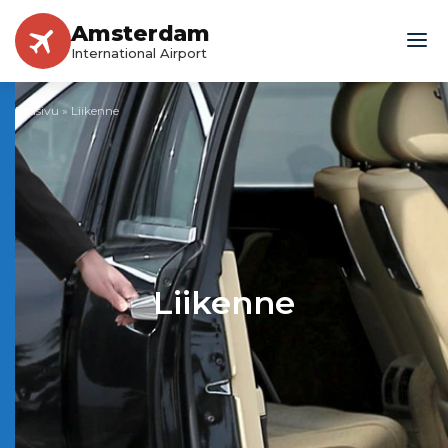
Amsterdam
International Airport
Etusivu
»
Liikenne
Liikenne