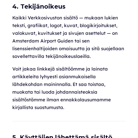
4. Tekijänoikeus
Kaikki Verkkosivuston sisältö — mukaan lukien
teksti, grafiikat, logot, kuvat, blogikirjoitukset,
valokuvat, kuvitukset ja sivujen asettelut — on
Amsterdam Airport Guiden tai sen
lisenssienhaltijoiden omaisuutta ja sitä suojellaan
sovellettavilla tekijänoikeuslaeilla.
Voit jakaa linkkejä sisältöömme ja lainata
artikkeleita lyhyesti asianmukaisella
lähdekohdan maininnalla. Et saa toistaa,
muokata tai luoda johdannaisteoksia
sisältöstämme ilman ennakkolausumamme
kirjallista suostumusta.
5. Käyttäjien lähettämä sisältö