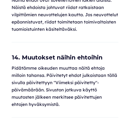
Nämä ehdot ovat sovellettavien lakien alaisia.
Näistä ehdoista johtuvat riidat ratkaistaan
vilpittömien neuvottelujen kautta. Jos neuvottelut
epäonnistuvat, riidat toimitetaan toimivaltaisten
tuomioistuinten käsiteltäväksi.
14. Muutokset näihin ehtoihin
Pidätämme oikeuden muuttaa näitä ehtoja
milloin tahansa. Päivitetyt ehdot julkaistaan tällä
sivulla päivitettyyn "Viimeksi päivitetty"-
päivämäärään. Sivuston jatkuva käyttö
muutosten jälkeen merkitsee päivitettujen
ehtojen hyväksymistä.