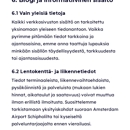
6. Blogi ja informatiivinen sisältö
6.1 Vain yleisiä tietoja
Kaikki verkkosivuston sisältö on tarkoitettu
yksinomaan yleiseen tiedonantoon. Vaikka
pyrimme pitämään tiedot tarkkoina ja
ajantasaisina, emme anna taattuja lupauksia
minkään sisällön täydellisyydestä, tarkkuudesta
tai ajantasaisuudesta.
6.2 Lentokenttä- ja liikennetiedot
Tiedot terminaaleista, liikennevaihtoehdoista,
pysäköinnistä ja palveluista (mukaan lukien
hinnat, aikataulut ja saatavuus) voivat muuttua
ilman erillistä ilmoitusta. Suosittelemme
tarkistamaan yksityiskohdat suoraan Amsterdam
Airport Schipholilta tai kyseiseltä
palveluntarjoajalta ennen vierailuasi.