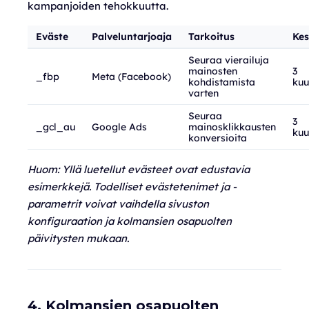
kampanjoiden tehokkuutta.
Eväste
Palveluntarjoaja
Tarkoitus
Kes
Seuraa vierailuja
mainosten
3
_fbp
Meta (Facebook)
kohdistamista
kuu
varten
Seuraa
3
_gcl_au
Google Ads
mainosklikkausten
kuu
konversioita
Huom: Yllä luetellut evästeet ovat edustavia
esimerkkejä. Todelliset evästetenimet ja -
parametrit voivat vaihdella sivuston
konfiguraation ja kolmansien osapuolten
päivitysten mukaan.
4. Kolmansien osapuolten