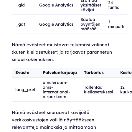
Eroittaa
24
_gid
Google Analytics
yksittäiset
tuntia
kävijät
Säätää
1
_gat
Google Analytics
pyyntöjen
minuutti
määrää
Nämä evästeet muistavat tekemäsi valinnat
(kuten kieliasetukset) ja tarjoavat parannetun
selauskokemuksen.
Eväste
Palveluntarjoaja
Tarkoitus
Kesto
amsterdam-
ams-
Tallentaa
12
lang_pref
international-
kieliasetuksesi
kuuka
airport.com
Nämä evästeet seuraavat kävijöitä
verkkosivustojen välillä näyttääkseen
relevantteja mainoksia ja mittaamaan