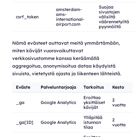
Suojaa
amsterdam-
sivustojen
ams-
csrf_token
välisiltä
international-
väärennetyiltä
airport.com
pyynnöiltä
Nämä evästeet auttavat meitä ymmärtämään,
miten kävijät vuorovaikuttavat
verkkosivustomme kanssa keräämällä
aggregoitua, anonymisoitua dataa käydyistä
sivuista, vietetystä ajasta ja liikenteen lähteistä.
Eväste
Palveluntarjoaja
Tarkoitus
Kesto
Eroittaa
2
_ga
Google Analytics
yksittäiset
vuotta
kävijät
Ylläpitää
2
_ga[ID]
Google Analytics
istunnon
vuotta
tilaa