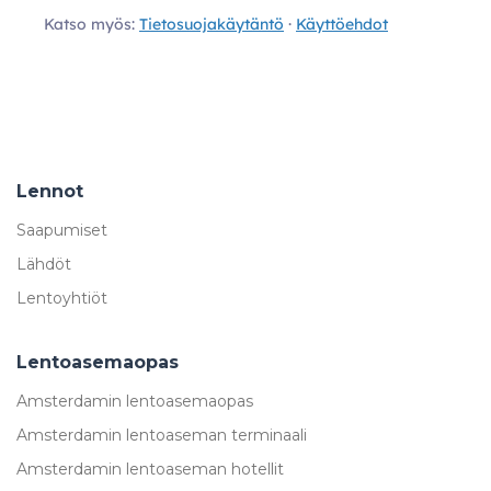
Katso myös:
Tietosuojakäytäntö
·
Käyttöehdot
Lennot
Saapumiset
Lähdöt
Lentoyhtiöt
Lentoasemaopas
Amsterdamin lentoasemaopas
Amsterdamin lentoaseman terminaali
Amsterdamin lentoaseman hotellit