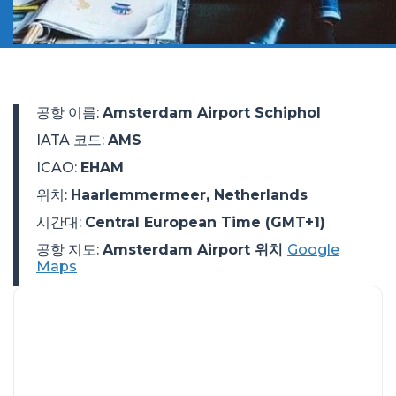
공항 이름
:
Amsterdam Airport Schiphol
IATA 코드
:
AMS
ICAO
:
EHAM
위치
:
Haarlemmermeer, Netherlands
시간대
:
Central European Time (GMT+1)
공항 지도:
Amsterdam Airport 위치
Google
Maps