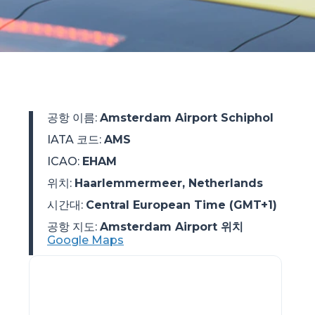
공항 이름
:
Amsterdam Airport Schiphol
IATA 코드
:
AMS
ICAO
:
EHAM
위치
:
Haarlemmermeer, Netherlands
시간대
:
Central European Time (GMT+1)
공항 지도:
Amsterdam Airport 위치
Google Maps