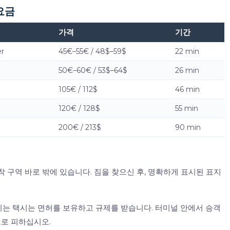
요금
가격
기간
er
45€–55€ / 48$–59$
22 min
50€–60€ / 53$–64$
26 min
105€ / 112$
46 min
120€ / 128$
55 min
200€ / 213$
90 min
 구역 바로 밖에 있습니다. 짐을 찾으신 후, 명확하게 표시된 표지
리는 택시는 면허를 보유하고 규제를 받습니다. 터미널 안에서 승객
로 피하십시오.