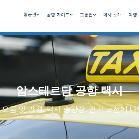
항공편
공항 가이드
교통편
회사 소개
여행
암스테르담 공항 택시
요금 및 가격, 택시 승강장, 인기 노선에 