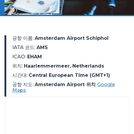
공항 이름
:
Amsterdam Airport Schiphol
IATA 코드
:
AMS
ICAO
:
EHAM
위치
:
Haarlemmermeer, Netherlands
시간대
:
Central European Time (GMT+1)
공항 지도:
Amsterdam Airport 위치
Google
Maps