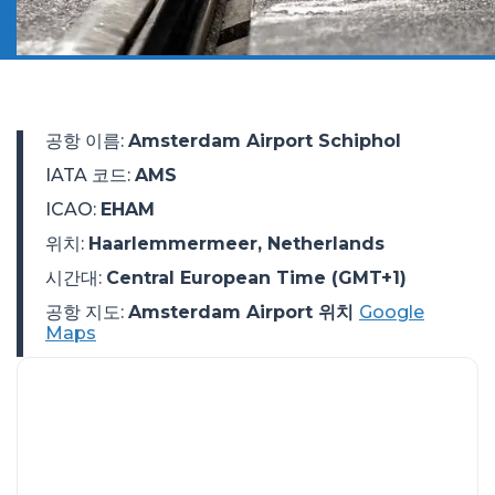
공항 이름
:
Amsterdam Airport Schiphol
IATA 코드
:
AMS
ICAO
:
EHAM
위치
:
Haarlemmermeer, Netherlands
시간대
:
Central European Time (GMT+1)
공항 지도:
Amsterdam Airport 위치
Google
Maps