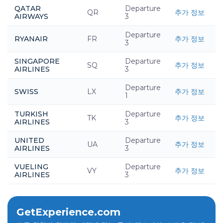
QATAR
Departure
QR
추가 정보
AIRWAYS
3
Departure
RYANAIR
FR
추가 정보
3
SINGAPORE
Departure
SQ
추가 정보
AIRLINES
3
Departure
SWISS
LX
추가 정보
1
TURKISH
Departure
TK
추가 정보
AIRLINES
3
UNITED
Departure
UA
추가 정보
AIRLINES
3
VUELING
Departure
VY
추가 정보
AIRLINES
3
GetExperience.com