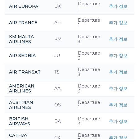
Departure
AIR EUROPA
UX
추가 정보
1
Departure
AIR FRANCE
AF
추가 정보
1
KM MALTA
Departure
KM
추가 정보
AIRLINES
3
Departure
AIR SERBIA
JU
추가 정보
3
Departure
AIR TRANSAT
TS
추가 정보
3
AMERICAN
Departure
AA
추가 정보
AIRLINES
3
AUSTRIAN
Departure
OS
추가 정보
AIRLINES
1
BRITISH
Departure
BA
추가 정보
AIRWAYS
3
CATHAY
Departure
CX
추가 정보