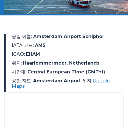
공항 이름
:
Amsterdam Airport Schiphol
IATA 코드
:
AMS
ICAO
:
EHAM
위치
:
Haarlemmermeer, Netherlands
시간대
:
Central European Time (GMT+1)
공항 지도:
Amsterdam Airport 위치
Google
Maps