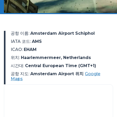
공항 이름
:
Amsterdam Airport Schiphol
IATA 코드
:
AMS
ICAO
:
EHAM
위치
:
Haarlemmermeer, Netherlands
시간대
:
Central European Time (GMT+1)
공항 지도:
Amsterdam Airport 위치
Google
Maps