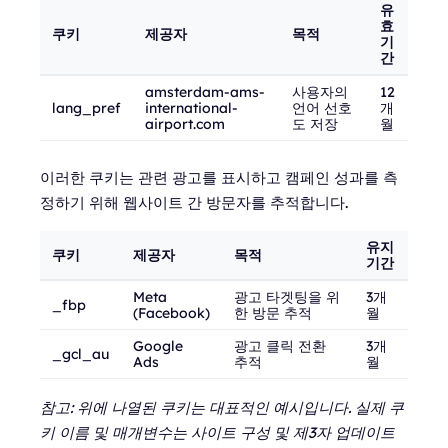
유
효
쿠키
제공자
목적
기
간
amsterdam-ams-
사용자의
12
lang_pref
international-
언어 선호
개
airport.com
도 저장
월
이러한 쿠키는 관련 광고를 표시하고 캠페인 성과를 측
정하기 위해 웹사이트 간 방문자를 추적합니다.
유지
쿠키
제공자
목적
기간
Meta
광고 타겟팅을 위
3개
_fbp
(Facebook)
한 방문 추적
월
Google
광고 클릭 전환
3개
_gcl_au
Ads
추적
월
참고: 위에 나열된 쿠키는 대표적인 예시입니다. 실제 쿠
키 이름 및 매개변수는 사이트 구성 및 제3자 업데이트