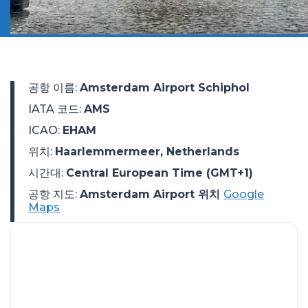
공항 이름
:
Amsterdam Airport Schiphol
IATA 코드
:
AMS
ICAO
:
EHAM
위치
:
Haarlemmermeer, Netherlands
시간대
:
Central European Time (GMT+1)
공항 지도:
Amsterdam Airport 위치
Google
Maps